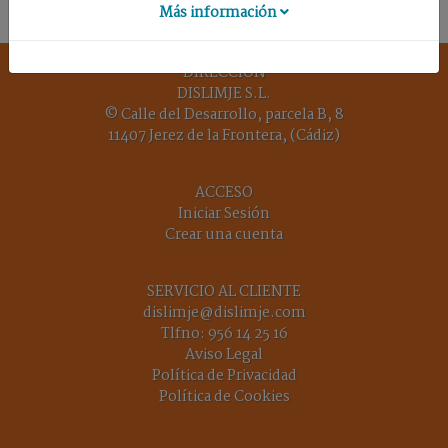
DE
Más información
SUELO
UTILES
DIRECCIÓN
DISLIMJE S.L.
© Calle del Desarrollo, parcela B, 8
11407 Jerez de la Frontera, (Cádiz)
Inicio
ACCESO
Nuestra
Iniciar Sesión
empresa
Crear una cuenta
Términos
y
SERVICIO AL CLIENTE
condiciones
dislimje@dislimje.com
Tlfno:
956 14 25 16
Aviso Legal
Contacto
Política de Privacidad
Política de Cookies