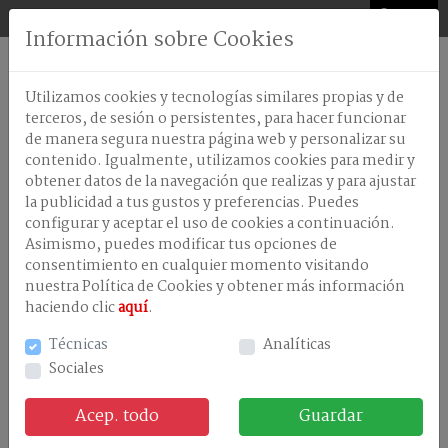
0
Información sobre Cookies
AMBIENTADORES
Utilizamos cookies y tecnologías similares propias y de
ANTISEPTICOS-
terceros, de sesión o persistentes, para hacer funcionar
DESINFECTANTES
de manera segura nuestra página web y personalizar su
contenido. Igualmente, utilizamos cookies para medir y
CELULOSA
obtener datos de la navegación que realizas y para ajustar
+ Información
DISPENSADORES
la publicidad a tus gustos y preferencias. Puedes
configurar y aceptar el uso de cookies a continuación.
LAVANDERÃA
Asimismo, puedes modificar tus opciones de
consentimiento en cualquier momento visitando
LAVAVAJILLA
NO EXISTEN ARTÍCULOS CON LOS CRITERIOS
MAQUINA
nuestra Política de Cookies y obtener más información
ENVIADOS
haciendo clic
aquí
.
LAVAVAJILLAS
MANUAL
Técnicas
Analíticas
Productos relacionados
Sociales
LIMPIEZA
EN
GENERAL
Acep. todo
Guardar
TRATAMIENTOS