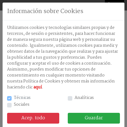
0
Información sobre Cookies
AMBIENTADORES
Utilizamos cookies y tecnologías similares propias y de
ANTISEPTICOS-
terceros, de sesión o persistentes, para hacer funcionar
DESINFECTANTES
de manera segura nuestra página web y personalizar su
contenido. Igualmente, utilizamos cookies para medir y
CELULOSA
obtener datos de la navegación que realizas y para ajustar
+ Información
DISPENSADORES
la publicidad a tus gustos y preferencias. Puedes
configurar y aceptar el uso de cookies a continuación.
LAVANDERÃA
Asimismo, puedes modificar tus opciones de
consentimiento en cualquier momento visitando
LAVAVAJILLA
NO EXISTEN ARTÍCULOS CON LOS CRITERIOS
MAQUINA
nuestra Política de Cookies y obtener más información
ENVIADOS
haciendo clic
aquí
.
LAVAVAJILLAS
MANUAL
Técnicas
Analíticas
Productos relacionados
Sociales
LIMPIEZA
EN
GENERAL
Acep. todo
Guardar
TRATAMIENTOS