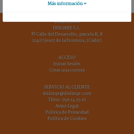
DE
Más información
SUELO
UTILES
DIRECCIÓN
DISLIMJE S.L.
© Calle del Desarrollo, parcela B, 8
11407 Jerez de la Frontera, (Cádiz)
Inicio
ACCESO
Nuestra
Iniciar Sesión
empresa
Crear una cuenta
Términos
y
SERVICIO AL CLIENTE
condiciones
dislimje@dislimje.com
Tlfno:
956 14 25 16
Aviso Legal
Contacto
Política de Privacidad
Política de Cookies