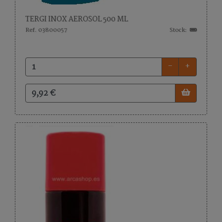
TERGI INOX AEROSOL 500 ML
Ref. 03800057
Stock:
-
+