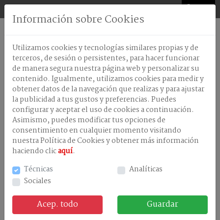
0
Información sobre Cookies
AMBIENTADORES
Utilizamos cookies y tecnologías similares propias y de
ANTISEPTICOS-
terceros, de sesión o persistentes, para hacer funcionar
DESINFECTANTES
de manera segura nuestra página web y personalizar su
contenido. Igualmente, utilizamos cookies para medir y
CELULOSA
obtener datos de la navegación que realizas y para ajustar
+ Información
DISPENSADORES
la publicidad a tus gustos y preferencias. Puedes
configurar y aceptar el uso de cookies a continuación.
LAVANDERÃA
Asimismo, puedes modificar tus opciones de
consentimiento en cualquier momento visitando
LAVAVAJILLA
TERGI INOX AEROSOL 500 ML
MAQUINA
nuestra Política de Cookies y obtener más información
haciendo clic
Familia: BRILLO
aquí
.
LAVAVAJILLAS
Referencia: 03800057
MANUAL
Técnicas
Analíticas
Stock:
Sociales
LIMPIEZA
PVP: 9,50 €
EN
GENERAL
Acep. todo
Guardar
-
+
TRATAMIENTOS