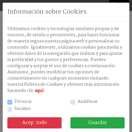
0
Información sobre Cookies
AMBIENTADORES
Utilizamos cookies y tecnologías similares propias y de
ANTISEPTICOS-
terceros, de sesión o persistentes, para hacer funcionar
DESINFECTANTES
de manera segura nuestra página web y personalizar su
contenido. Igualmente, utilizamos cookies para medir y
CELULOSA
obtener datos de la navegación que realizas y para ajustar
+ Información
DISPENSADORES
la publicidad a tus gustos y preferencias. Puedes
configurar y aceptar el uso de cookies a continuación.
LAVANDERÃA
Asimismo, puedes modificar tus opciones de
consentimiento en cualquier momento visitando
LAVAVAJILLA
PROXID/15 25 KG. P/KG
MAQUINA
nuestra Política de Cookies y obtener más información
haciendo clic
Familia: OXIDANTES OXIGENADOS
aquí
.
LAVAVAJILLAS
Referencia: 01200127
MANUAL
Técnicas
Analíticas
Stock:
Sociales
LIMPIEZA
PVP: 3,93 €
EN
GENERAL
Acep. todo
Guardar
-
+
TRATAMIENTOS