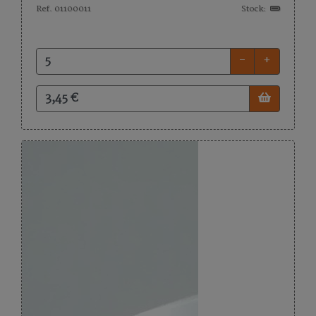
Ref. 01100011
Stock:
-
+