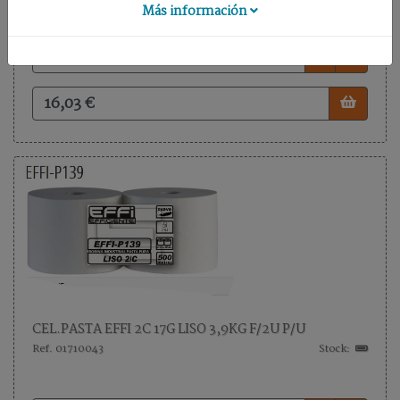
DE
Más información
SUELO
-
+
UTILES
Inicio
Nuestra
empresa
Términos
y
condiciones
Contacto
CEL.PASTA EFFI 2C 17G LISO 3,9KG F/2U P/U
Ref. 01710043
Stock: