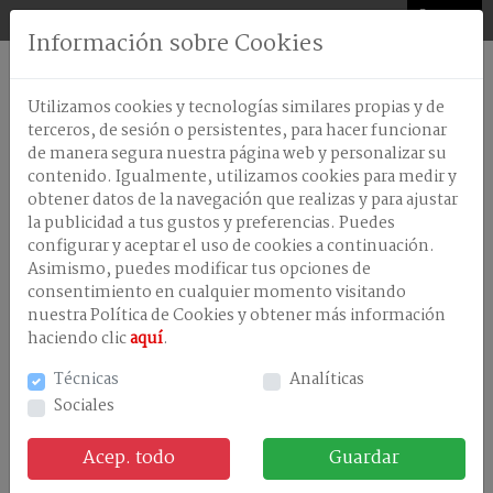
0
Información sobre Cookies
AMBIENTADORES
Utilizamos cookies y tecnologías similares propias y de
ANTISEPTICOS-
terceros, de sesión o persistentes, para hacer funcionar
DESINFECTANTES
de manera segura nuestra página web y personalizar su
contenido. Igualmente, utilizamos cookies para medir y
CELULOSA
obtener datos de la navegación que realizas y para ajustar
Nuestros productos
DISPENSADORES
la publicidad a tus gustos y preferencias. Puedes
configurar y aceptar el uso de cookies a continuación.
LAVANDERÃA
Asimismo, puedes modificar tus opciones de
consentimiento en cualquier momento visitando
LAVAVAJILLA
MAQUINA
nuestra Política de Cookies y obtener más información
haciendo clic
aquí
.
LAVAVAJILLAS
MANUAL
Técnicas
Analíticas
Sociales
LIMPIEZA
EN
GENERAL
Acep. todo
Guardar
CEL.IND ECOLOGICA 2C GOF. 3,5KgsF/2U P/U
Ref. 01710031
Stock:
TRATAMIENTOS